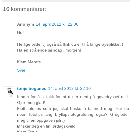
16 kommentarer:
Anonym
14. april 2012 kl. 22:06
Hei!
Herlige bilder :) også så flink du er til å fange øyeblikket:)
Ha en strålende søndag i morgen!
Klem Merete
Svar
tonje boganes
14. april 2012 kl. 22:10
Innom for å si takk for at du er med på gavedrysset mitt.
Gjør meg glad!
Flott fototips som jeg skal huske å ta med meg. Har du
noen fototips ang bryllupsfotografering også? Grugleder
meg til en oppgave i juli :)
Ønsker deg en fin lørdagskveld
Klem Tonje