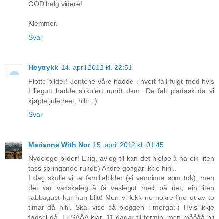
GOD helg videre!
Klemmer.
Svar
Høytrykk
14. april 2012 kl. 22:51
Flotte bilder! Jentene våre hadde i hvert fall fulgt med hvis
Lillegutt hadde sirkulert rundt dem. De falt pladask da vi
kjøpte juletreet, hihi. :)
Svar
Marianne With Nor
15. april 2012 kl. 01:45
Nydelege bilder! Enig, av og til kan det hjelpe å ha ein liten
tass springande rundt:) Andre gongar ikkje hihi..
I dag skulle vi ta familiebilder (ei venninne som tok), men
det var vanskeleg å få veslegut med på det, ein liten
rabbagast har han blitt! Men vi fekk no nokre fine ut av to
timar då hihi. Skal vise på bloggen i morga:-) Hvis ikkje
fødsel då. Er SÅÅÅ klar, 11 dagar til termin, men måååå bli