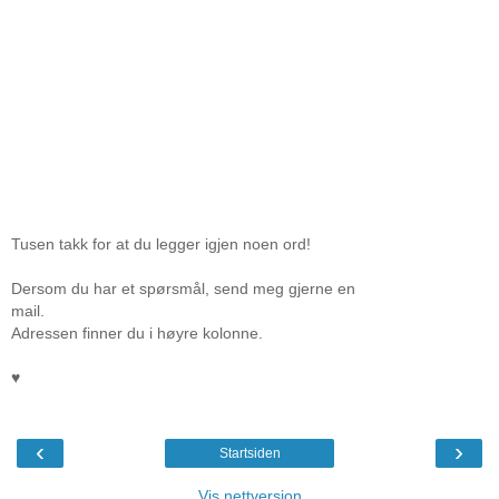
Tusen takk for at du legger igjen noen ord!
Dersom du har et spørsmål, send meg gjerne en
mail.
Adressen finner du i høyre kolonne.
♥
‹
›
Startsiden
Vis nettversjon