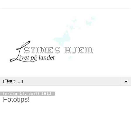
▼
lørdag 14. april 2012
Fototips!