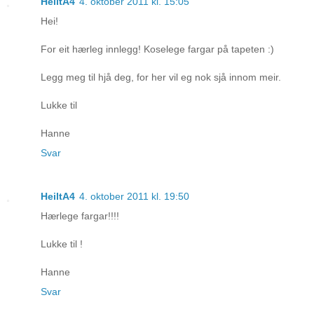
HeiltA4
4. oktober 2011 kl. 15:05
Hei!
For eit hærleg innlegg! Koselege fargar på tapeten :)
Legg meg til hjå deg, for her vil eg nok sjå innom meir.
Lukke til
Hanne
Svar
HeiltA4
4. oktober 2011 kl. 19:50
Hærlege fargar!!!!
Lukke til !
Hanne
Svar