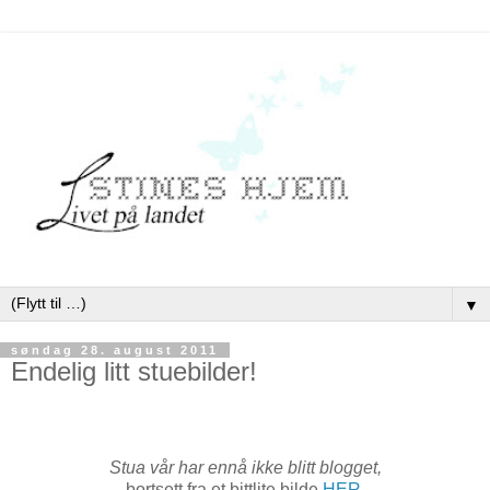
▼
søndag 28. august 2011
Endelig litt stuebilder!
Stua vår har ennå ikke blitt blogget,
bortsett fra et bittlite bilde
HER
.