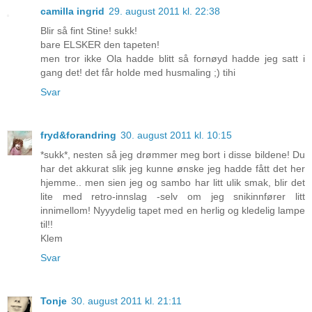
camilla ingrid
29. august 2011 kl. 22:38
Blir så fint Stine! sukk!
bare ELSKER den tapeten!
men tror ikke Ola hadde blitt så fornøyd hadde jeg satt i
gang det! det får holde med husmaling ;) tihi
Svar
fryd&forandring
30. august 2011 kl. 10:15
*sukk*, nesten så jeg drømmer meg bort i disse bildene! Du
har det akkurat slik jeg kunne ønske jeg hadde fått det her
hjemme.. men sien jeg og sambo har litt ulik smak, blir det
lite med retro-innslag -selv om jeg snikinnfører litt
innimellom! Nyyydelig tapet med en herlig og kledelig lampe
til!!
Klem
Svar
Tonje
30. august 2011 kl. 21:11