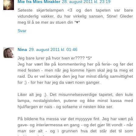
Mie fra Mies Mirakler
28. august 2011 kl. 23:19
Søteste skjørtelampen <3 og den tapeten var bare
vidunderlig vakker, du har virkelig sansen, Stine! Gleder
meg til å se mer av stuen din *♥*
Svar
Nina
29. august 2011 kl. 01:46
Jeg bare lurer på hvor tven er???? *S*
Jeg har vært lite på kommentering her på ferie- og før det
med festen - men når jeg komme hjem skal jeg ta meg et
raid. Du er vel kanskje den jeg har minst dårlig samvittighet
for ;) - for her har jeg da vært noen ganger.
Liker alt jeg ;). Det misunnelsesverdige tapetet, den kule
lampa, nostalgistolen, putene og ikke minst kassa med
hjul/fargen er nais - og sofaene vi nesten ikke ser.
På bildene fra messa var det myyyyye fint. Jeg har vært på
gave- og interiørmessa en gang - og det gjør litt vondt - når
man ser alt - og i grunnen hva det står det til som