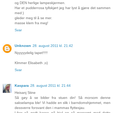
og DEN herlige lampeskjermen.
Har et pudderrosa tyllskjørt jeg har lyst å gjøre det sammen
med:)
gleder meg til å se mer.
masse klem fra meg!
Svar
Unknown
28. august 2011 kl. 21:42
Nyyyyydelig tapet!!!!!
Klmmer Elisabeth ;o)
Svar
Kaspara
28. august 2011 kl. 21:44
Heisanj Stine
Så gøy å se bilder fra stuen din! Så morsom denne
sakselampa ble! Vi hadde en slik i barndomshjemmet, men
dessverre forsvant den i mammas flyttesjau.
Liker så godt kasse på hjul og så morsomt med dette