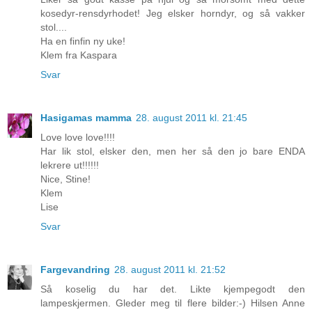
kosedyr-rensdyrhodet! Jeg elsker horndyr, og så vakker
stol....
Ha en finfin ny uke!
Klem fra Kaspara
Svar
Hasigamas mamma
28. august 2011 kl. 21:45
Love love love!!!!
Har lik stol, elsker den, men her så den jo bare ENDA
lekrere ut!!!!!!
Nice, Stine!
Klem
Lise
Svar
Fargevandring
28. august 2011 kl. 21:52
Så koselig du har det. Likte kjempegodt den
lampeskjermen. Gleder meg til flere bilder:-) Hilsen Anne